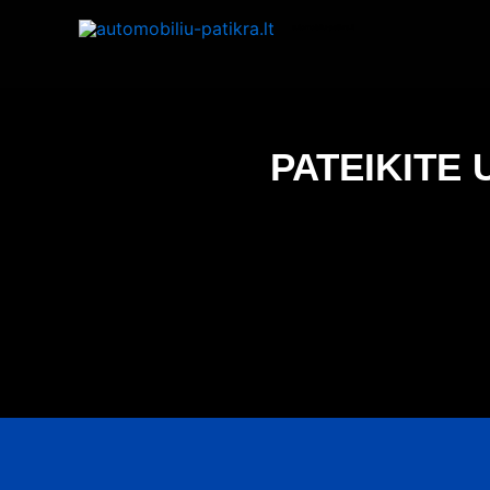
Pereiti
automobiliu-patikra.lt
prie
turinio
PATEIKITE 